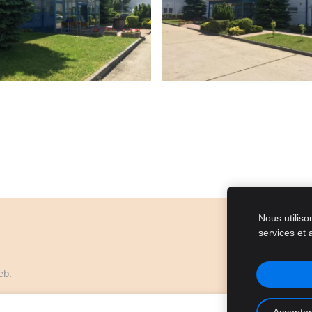
Nous utiliso
services et 
eb.