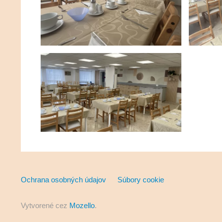
Ochrana osobných údajov
Súbory cookie
Vytvorené cez
Mozello
.