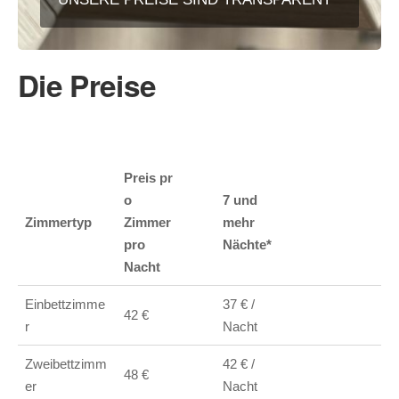
Die Preise
Preis pr
o
7 und
Zimmertyp
Zimmer
mehr
pro
Nächte*
Nacht
Einbettzimme
37 € /
42 €
r
Nacht
Zweibettzimm
42 € /
48 €
er
Nacht