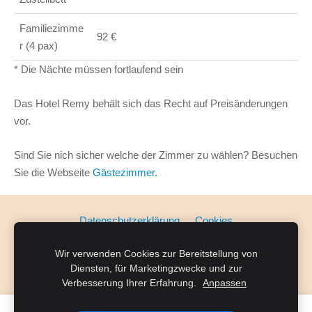
Familiezimme
92 €
r (4 pax)
* Die Nächte müssen fortlaufend sein
Das Hotel Remy behält sich das Recht auf Preisänderungen
vor.
Sind Sie nich sicher welche der Zimmer zu wählen? Besuchen
Sie die Webseite
Gästezimmer.
Datenschutzerklärung
Cookies
Wir verwenden Cookies zur Bereitstellung von
Erstellt mit
Mozello
- dem schnellsten Weg zu Ihrer Website.
Diensten, für Marketingzwecke und zur
Verbesserung Ihrer Erfahrung.
Anpassen